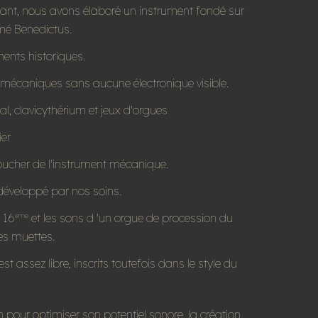
ant, nous avons élaboré un instrument fondé sur
rmé Benedictus.
ments historiques.
s mécaniques sans aucune électronique visible.
al, clavicythérium et jeux d'orgues
ier
 toucher de l'instrument mécanique.
e développé par nos soins.
 16
et les sons d 'un orgue de procession du
eme
es muettes.
assez libre, inscrits toutefois dans le style du
 pour optimiser son potentiel sonore, la création