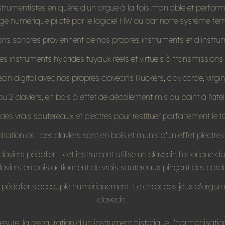
rumentistes en quête d'un orgue à la fois maniable et perform
age numérique piloté par le logiciel HW ou par notre système fe
lons sonores proviennent de nos propres instruments et d'instru
s instruments hybrides tuyaux réels et virtuels à transmission
n digital avec nos propres clavecins Ruckers, clavicorde, virgin
ou 2 claviers, en bois à effet de décollement mis au point à l'atel
rdes vrais sautereaux et plectres pour restituer parfaitement le
itation os ; ces claviers sont en bois et munis d'un effet plectr
viers pédalier : cet instrument utilise un clavecin historique du
laviers en bois actionnent de vrais sautereaux pinçant des cord
édalier s'accouple numériquement. Le choix des jeux d'orgue est 
clavecin.
re, la restauration d'un instrument historique, l'harmonisation