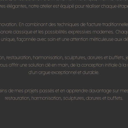
res élégantes, notre atelier est équipé pour réaliser chaque étape
t innovation. En combinant des techniques de facture traditionnel
e sonore classique et les possibilités expressives modernes. Chaq
t unique, façonnée avec soin et une attention méticuleuse aux dét
on, restauration, harmonisation, sculptures, dorures et buffets
vous offrir une solution clé en main, de la conception initiale à la
d'un orgue exceptionnel et durable.
rtains de mes projets passés et en apprendre davantage sur mes 
restauration, harmonisation, sculptures, dorures et buffets.